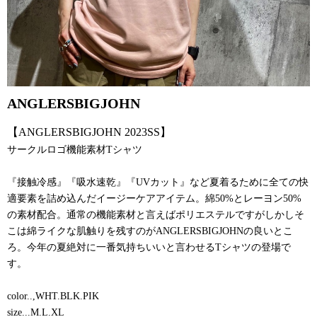
ANGLERSBIGJOHN
【ANGLERSBIGJOHN 2023SS】
サークルロゴ機能素材Tシャツ
『接触冷感』『吸水速乾』『UVカット』など夏着るために全ての快
適要素を詰め込んだイージーケアアイテム。綿50%とレーヨン50%
の素材配合。通常の機能素材と言えばポリエステルですがしかしそ
こは綿ライクな肌触りを残すのがANGLERSBIGJOHNの良いとこ
ろ。今年の夏絶対に一番気持ちいいと言わせるTシャツの登場で
す。
color..,WHT.BLK.PIK
size...M.L.XL