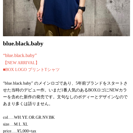
blue.black.baby
“blue.black.baby”
【NEW ARRIVAL】
■BOX LOGO プリントTシャツ
“blue.black.baby” のメインロゴであり、5年前ブランドをスタートさ
せた当時のデビュー作。いまだ1番人気のあるBOXロゴにNEWカラ
ーを含めた新作の発売です。文句なしのボディーとデザインなので
あまり多くは語りません。
col.....WH.YE.OR.GR.NV.BK
size....M.L.XL
price.....¥5,000+tax