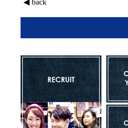
◀ back